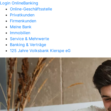
Login OnlineBanking
Online-Geschäftsstelle
Privatkunden
Firmenkunden
Meine Bank
Immobilien
Service & Mehrwerte
Banking & Verträge
125 Jahre Volksbank Kierspe eG