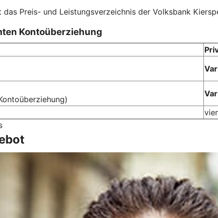
t das Preis- und Leistungsverzeichnis der Volksbank Kiersp
mten Kontoüberziehung
Pri
Var
Var
Kontoüberziehung)
vier
s
ebot