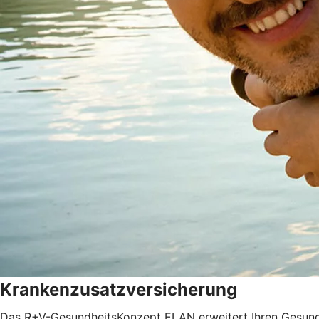
Krankenzusatzversicherung
Das R+V-GesundheitsKonzept ELAN erweitert Ihren Gesundh