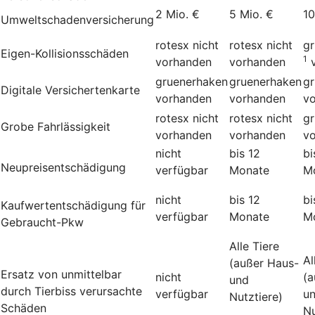
2 Mio. €
5 Mio. €
10
Umweltschadenversicherung
rotesx
nicht
rotesx
nicht
g
Eigen-Kollisionsschäden
1
vorhanden
vorhanden
gruenerhaken
gruenerhaken
g
Digitale Versichertenkarte
vorhanden
vorhanden
v
rotesx
nicht
rotesx
nicht
g
Grobe Fahrlässigkeit
vorhanden
vorhanden
v
nicht
bis 12
bi
Neupreisentschädigung
verfügbar
Monate
M
nicht
bis 12
bi
Kauf­wert­entschädi­gung für
verfügbar
Monate
M
Gebraucht-Pkw
Alle Tiere
Al
(außer Haus-
Ersatz von unmittelbar
nicht
(a
und
durch Tierbiss verur­sachte
verfügbar
u
Nutztiere)
Schäden
Nu